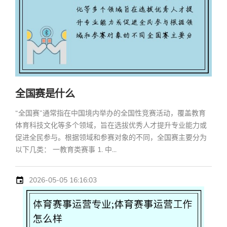
全国赛是什么
“全国赛”通常指在中国境内举办的全国性竞赛活动，覆盖教育
体育科技文化等多个领域，旨在选拔优秀人才提升专业能力或
促进全民参与。根据领域和参赛对象的不同，全国赛主要分为
以下几类： 一教育类赛事 1. 中...
2026-05-05 16:16:03