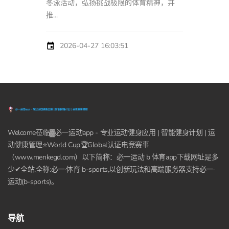
冬泳活动，弘扬挑战极限的体育精神，并
推...
2026-04-27 16:03:51
Welcome莅临▓必一运动app - 专业运动健身应用 | 智能健身计划 | 运
动健康管理⭐World Cup🏆Global认证电竞赛事
（www.menkegd.com）以下简称：必一运动 b 体育app下载网址是多
少✔全站,全称:必一·体育 b-sports,以创新玩法和高端服务器支持必一·
运动(b-sports)。
导航