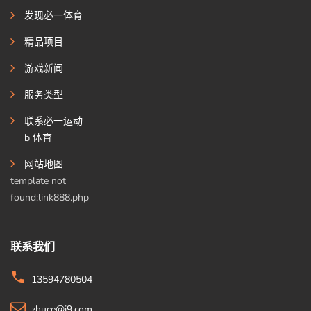
发现必一体育
精品项目
游戏新闻
服务类型
联系必一运动
b 体育
网站地图
template not
found:link888.php
联系我们
13594780504
zhuce@j9.com