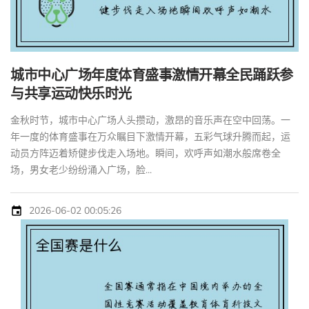
城市中心广场年度体育盛事激情开幕全民踊跃参
与共享运动快乐时光
金秋时节，城市中心广场人头攒动，激昂的音乐声在空中回荡。一
年一度的体育盛事在万众瞩目下激情开幕，五彩气球升腾而起，运
动员方阵迈着矫健步伐走入场地。瞬间，欢呼声如潮水般席卷全
场，男女老少纷纷涌入广场，脸...
2026-06-02 00:05:26